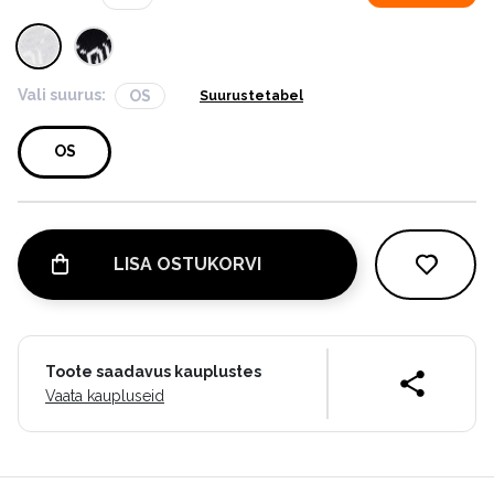
Vali suurus:
OS
Suurustetabel
OS
LISA OSTUKORVI
Toote saadavus kauplustes
Vaata kaupluseid