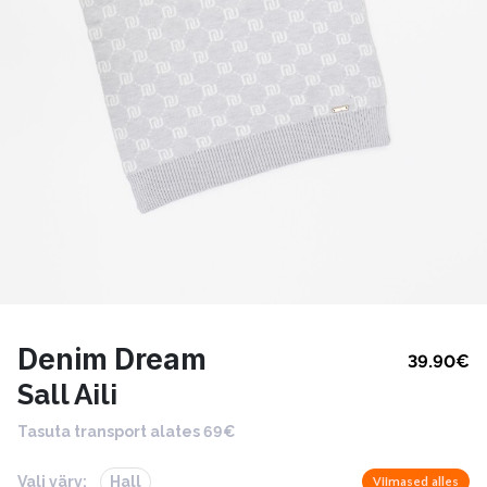
Denim Dream
39.90
€
Sall Aili
Tasuta transport alates 69€
Vali värv:
Hall
Viimased alles