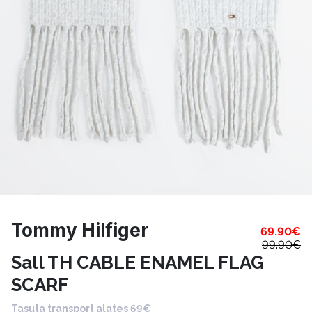
Tommy Hilfiger
69.90
€
99.90
€
Sall TH CABLE ENAMEL FLAG
SCARF
Tasuta transport alates 69€