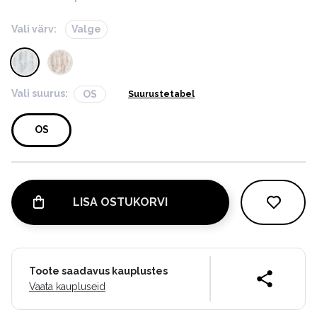
Vali värv:
Valge
Vali suurus:
OS
Suurustetabel
OS
LISA OSTUKORVI
Toote saadavus kauplustes
Vaata kaupluseid