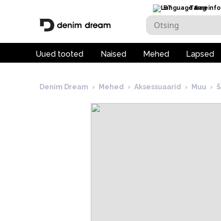
ET
Tarneinfo
Uued tooted
Naised
Mehed
Lapsed
Denim Dream
›
Mehed
›
Aksessuaarid
›
Muu
›
Š