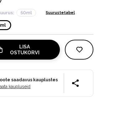
suurus:
50ml
Suurustetabel
0ml
LISA
OSTUKORVI
oote saadavus kauplustes
aata kaupluseid