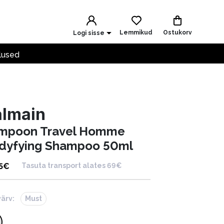
Lemmikud
Ostukorv
Logi sisse
lused
almain
mpoon Travel Homme
dyfying Shampoo 50ml
5
€
Tasuta transport alates 69€
värv:
Must