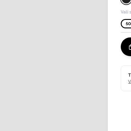
Vali 
5
T
V