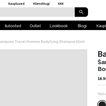
Kauplused
Klienditugi
KKK
Ilutooted
Outlet
Lookbook
Blogi
Kaup
ampoon Travel Homme Bodyfying Shampoo 50ml
B
Ša
Bo
18.9
Vali 