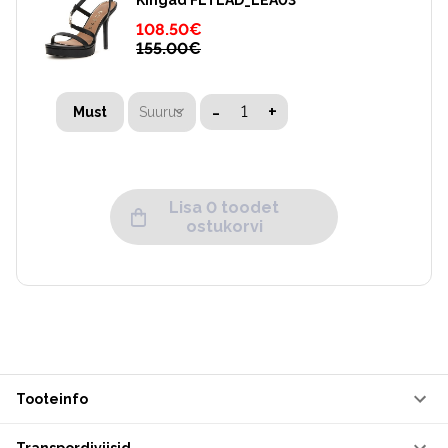
Kingad FLTLAD_LEA03
108.50
€
155.00
€
-
+
Suurus
Must
Lisa 0 toodet
ostukorvi
Tooteinfo