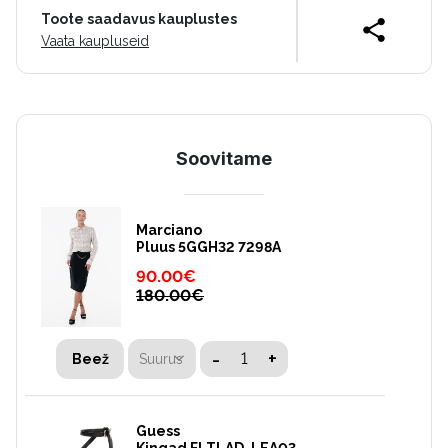
Toote saadavus kauplustes
Vaata kaupluseid
Soovitame
Marciano
Pluus 5GGH32 7298A
90.00
€
180.00
€
-
+
Suurus
Beež
Guess