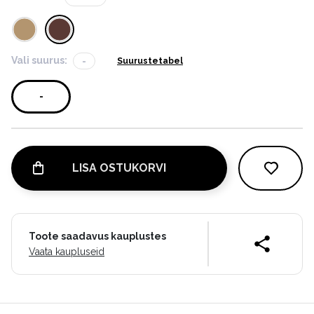
Vali suurus:
-
Suurustetabel
-
LISA OSTUKORVI
Toote saadavus kauplustes
Vaata kaupluseid