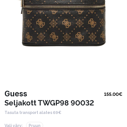
Guess
155.00
€
Seljakott TWGP98 90032
Tasuta transport alates 69€
Vali värv:
Pruun