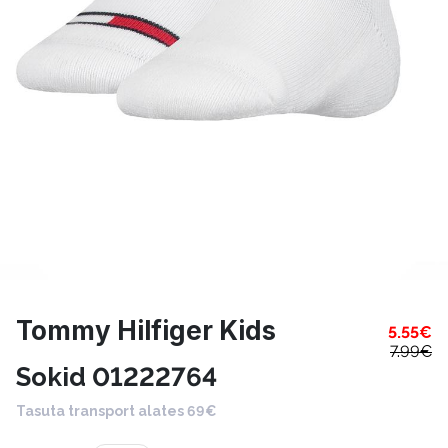
Tommy Hilfiger Kids
5.55
€
7.99
€
Sokid 01222764
Tasuta transport alates 69€