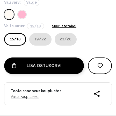
Vali värv:
Valge
Vali suurus:
15/18
Suurustetabel
15/18
19/22
23/26
LISA OSTUKORVI
Toote saadavus kauplustes
Vaata kaupluseid