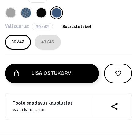
Vali suurus:
39/42
Suurustetabel
39/42
43/46
LISA OSTUKORVI
Toote saadavus kauplustes
Vaata kaupluseid