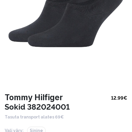
Tommy Hilfiger
12.99
€
Sokid 382024001
Tasuta transport alates 69€
Vali värv:
Sinine