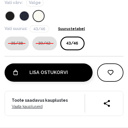
Vali värv:
Valge
Vali suurus:
43/46
Suurustetabel
35/38
39/42
43/46
LISA OSTUKORVI
Toote saadavus kauplustes
Vaata kaupluseid