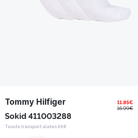
Tommy Hilfiger
11.85
€
16.99
€
Sokid 411003288
Tasuta transport alates 69€