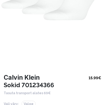
Calvin Klein
15.99
€
Sokid 701234366
Tasuta transport alates 69€
Vali värv:
Valge