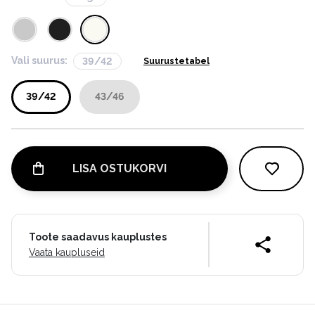
Vali suurus:
39/42
Suurustetabel
39/42
43/46
LISA OSTUKORVI
Toote saadavus kauplustes
Vaata kaupluseid