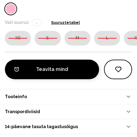
Vali suurus:
-
Suurustetabel
XS
S
M
L
X
Teavita mind
Tooteinfo
Transpordiviisid
14-päevane tasuta tagastusõigus