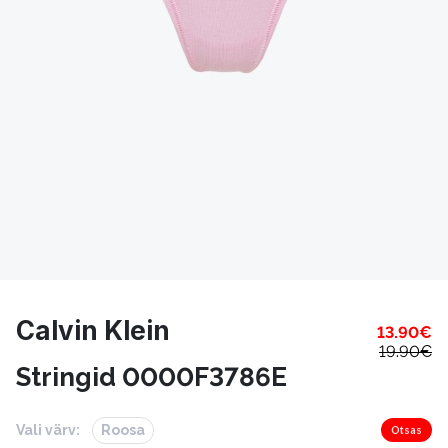
Calvin Klein
13.90
€
19.90
€
Stringid 0000F3786E
Vali värv:
Roosa
Otsas