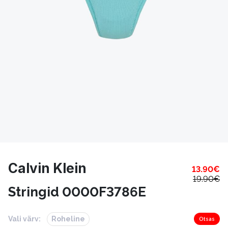
Calvin Klein
13.90
€
19.90
€
Stringid 0000F3786E
Vali värv:
Roheline
Otsas