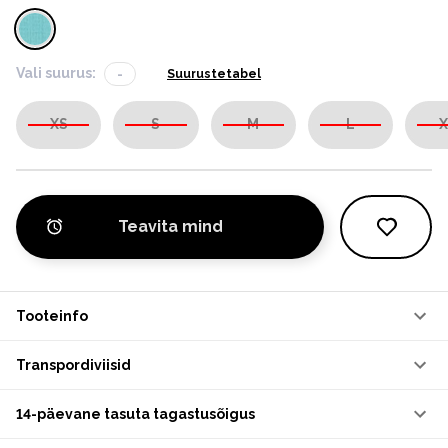
Vali suurus:
-
Suurustetabel
XS
S
M
L
X
Teavita mind
Tooteinfo
Transpordiviisid
14-päevane tasuta tagastusõigus