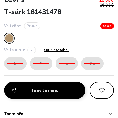
25.85
€
36.95
€
T-särk 161431478
Vali värv:
Pruun
Otsas
Vali suurus:
-
Suurustetabel
S
M
L
XL
Teavita mind
Tooteinfo