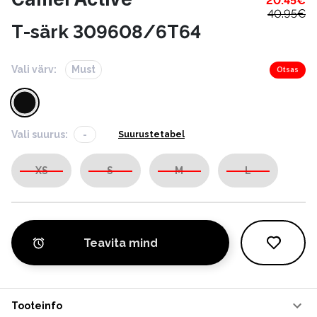
20.45
€
40.95
€
T-särk 309608/6T64
Vali värv:
Must
Otsas
Vali suurus:
-
Suurustetabel
XS
S
M
L
Teavita mind
Tooteinfo