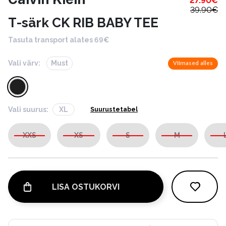
27.90
€
39.90
€
T-särk CK RIB BABY TEE
Tasuta transport alates 69€
Vali värv:
Must
Viimased alles
Vali suurus:
XL
Suurustetabel
XXS
XS
S
M
LISA OSTUKORVI