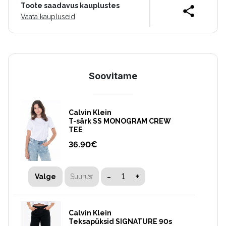
Toote saadavus kauplustes
Vaata kaupluseid
Soovitame
Calvin Klein
T-särk SS MONOGRAM CREW
TEE
36.90
€
-
+
Suurus
Valge
Calvin Klein
Teksapüksid SIGNATURE 90s