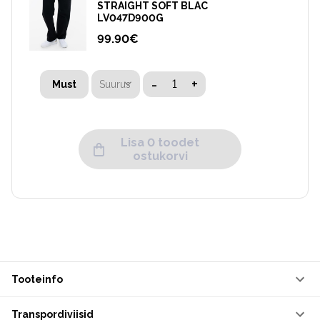
STRAIGHT SOFT BLAC
LV047D900G
99.90
€
-
+
Suurus
Must
Lisa 0 toodet
ostukorvi
Tooteinfo
Transpordiviisid