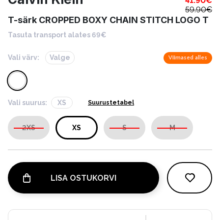
41.90
€
59.90
€
T-särk CROPPED BOXY CHAIN STITCH LOGO T
Tasuta transport alates 69€
Vali värv:
Valge
Viimased alles
Vali suurus:
XS
Suurustetabel
2XS
XS
S
M
LISA OSTUKORVI