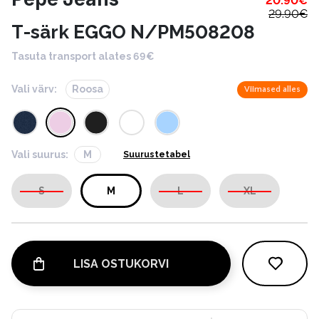
20.90
€
29.90
€
T-särk EGGO N/PM508208
Tasuta transport alates 69€
Vali värv:
Roosa
Viimased alles
Vali suurus:
M
Suurustetabel
S
M
L
XL
LISA OSTUKORVI