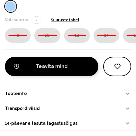
Vali suurus:
-
Suurustetabel
8
10
12
14
1
Teavita mind
Tooteinfo
Transpordiviisid
14-päevane tasuta tagastusõigus