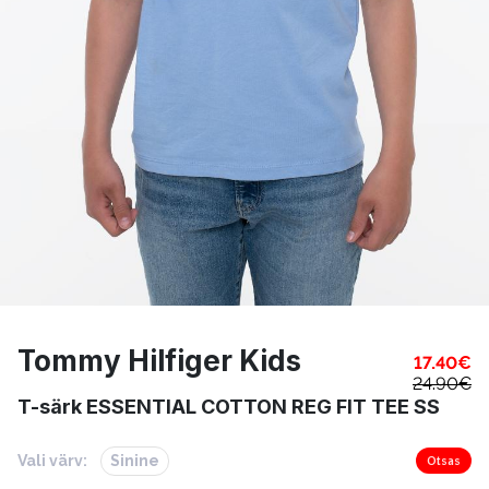
Tommy Hilfiger Kids
17.40
€
24.90
€
T-särk ESSENTIAL COTTON REG FIT TEE SS
Vali värv:
Sinine
Otsas