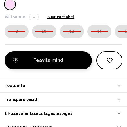
Vali suurus:
-
Suurustetabel
8
10
12
14
1
Teavita mind
Tooteinfo
Transpordiviisid
14-päevane tasuta tagastusõigus