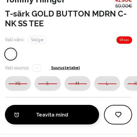
41.90
€
59.90
€
T-särk GOLD BUTTON MDRN C-
NK SS TEE
Vali värv:
Valge
Otsas
Vali suurus:
-
Suurustetabel
XS
S
M
L
X
Teavita mind