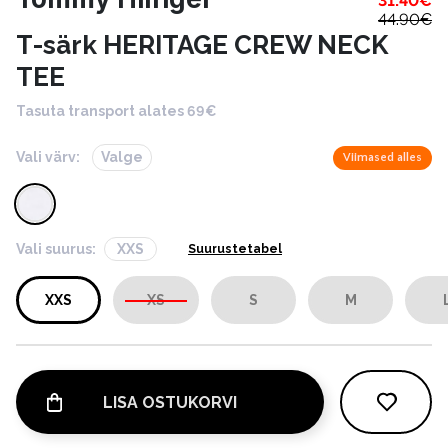
31.40
€
44.90
€
T-särk HERITAGE CREW NECK
TEE
Tasuta transport alates 69€
Vali värv:
Valge
Viimased alles
Vali suurus:
XXS
Suurustetabel
XXS
XS
S
M
LISA OSTUKORVI