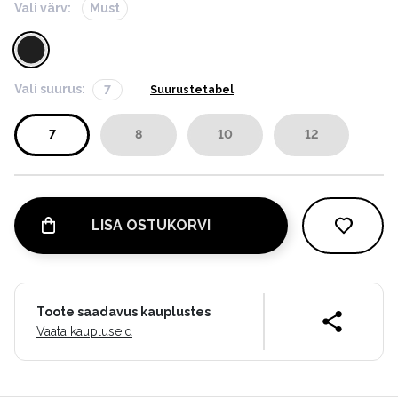
Vali värv:
Must
Vali suurus:
7
Suurustetabel
7
8
10
12
LISA OSTUKORVI
Toote saadavus kauplustes
Vaata kaupluseid