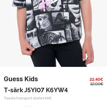
Guess Kids
22.40
€
32.00
€
T-särk J5YI07 K6YW4
Tasuta transport alates 69€