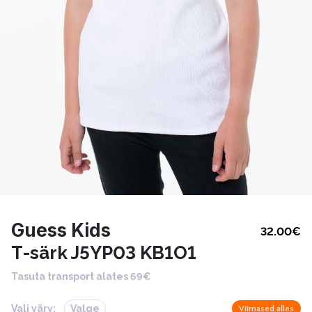
Guess Kids
32.00
€
T-särk J5YP03 KB1O1
Tasuta transport alates 69€
Vali värv:
Valge
Viimased alles