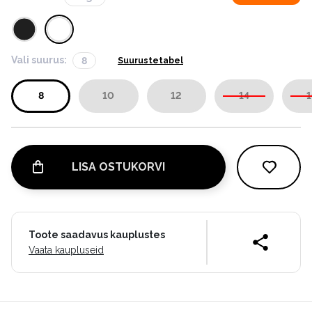
Vali suurus:
8
Suurustetabel
8
10
12
14
1
LISA OSTUKORVI
Toote saadavus kauplustes
Vaata kaupluseid