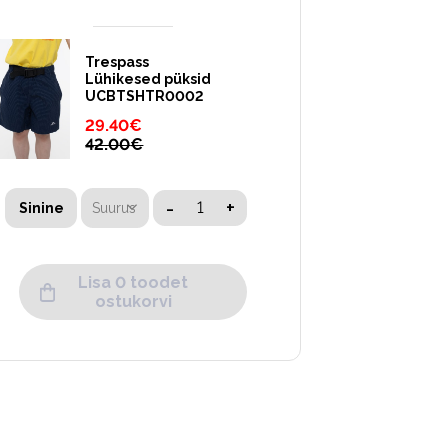
Trespass
Lühikesed püksid
UCBTSHTR0002
29.40
€
42.00
€
-
+
Suurus
Sinine
Lisa 0 toodet
ostukorvi