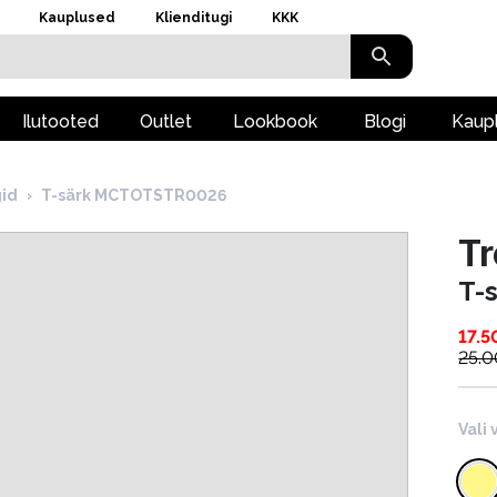
Kauplused
Klienditugi
KKK
Ilutooted
Outlet
Lookbook
Blogi
Kaup
gid
›
T-särk MCTOTSTR0026
T
T-
17.5
25.0
Vali 