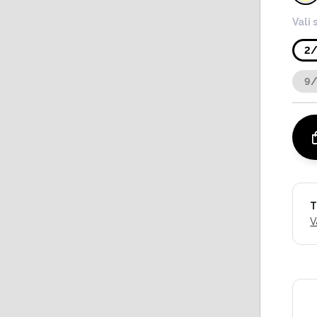
Vali 
2
9
T
V