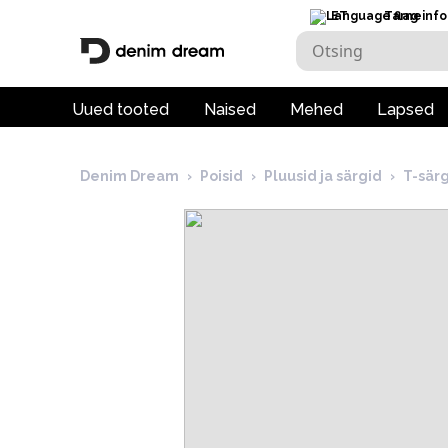
ET
Tarneinfo
Uued tooted
Naised
Mehed
Lapsed
Denim Dream
›
Poisid
›
Pluusid ja särgid
›
T-sär