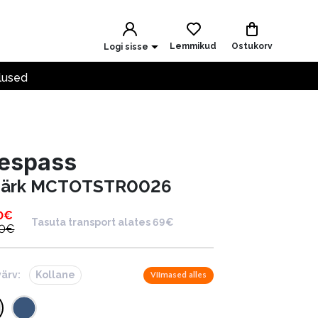
Lemmikud
Ostukorv
Logi sisse
lused
respass
särk MCTOTSTR0026
0
€
Tasuta transport alates 69€
0
€
värv:
Kollane
Viimased alles