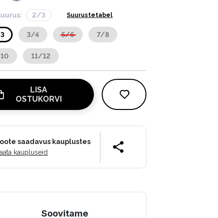
suurus:
2/3
Suurustetabel
/3
3/4
5/6
7/8
/10
11/12
LISA
OSTUKORVI
oote saadavus kauplustes
aata kaupluseid
Soovitame