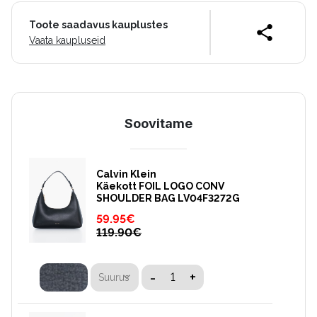
Toote saadavus kauplustes
Vaata kaupluseid
Soovitame
Calvin Klein
Käekott FOIL LOGO CONV
SHOULDER BAG LV04F3272G
59.95
€
119.90
€
-
+
Suurus