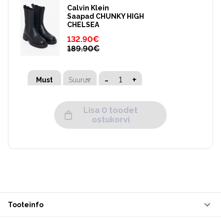
Calvin Klein
Saapad CHUNKY HIGH
CHELSEA
132.90
€
189.90
€
-
+
Suurus
Must
Lisa 0 toodet
ostukorvi
Tooteinfo