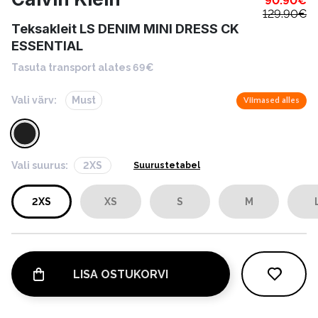
90.90
€
129.90
€
Teksakleit LS DENIM MINI DRESS CK
ESSENTIAL
Tasuta transport alates 69€
Vali värv:
Must
Viimased alles
Vali suurus:
2XS
Suurustetabel
2XS
XS
S
M
LISA OSTUKORVI