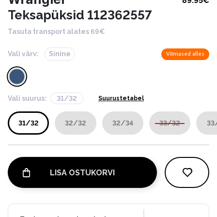
89.95
€
Teksapüksid 112362557
Tasuta transport alates 69€
Vali värv:
Sinine
Viimased alles
Vali suurus:
31/32
Suurustetabel
31/32
32/32
32/34
33/32
33
LISA OSTUKORVI