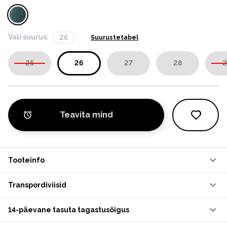
Vali suurus:
26
Suurustetabel
25
26
27
28
2
Teavita mind
Tooteinfo
Transpordiviisid
14-päevane tasuta tagastusõigus