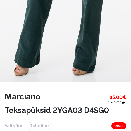
Marciano
85.00
€
170.00
€
Teksapüksid 2YGA03 D4SG0
Vali värv:
Roheline
Otsas