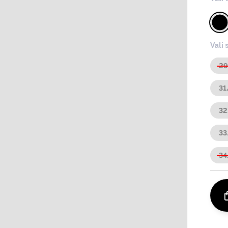
Vali 
2
31
3
33
34