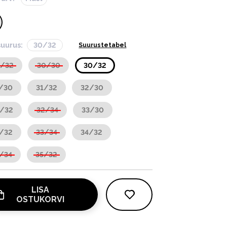
suurus:
30/32
Suurustetabel
9/32
30/30
30/32
/30
31/32
32/30
2/32
32/34
33/30
/32
33/34
34/32
/34
35/32
LISA
OSTUKORVI