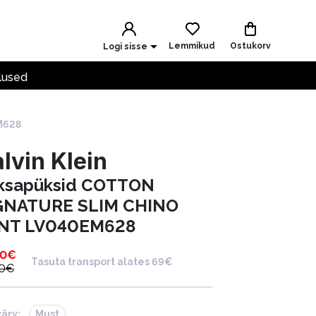
Lemmikud
Ostukorv
Logi sisse
lused
M628
lvin Klein
ksapüksid COTTON
GNATURE SLIM CHINO
NT LV040EM628
90
€
Tasuta transport alates 69€
0
€
värv:
Must