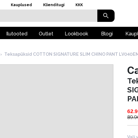
Kauplused
Klienditugi
KKK
Ilutooted
Outlet
Lookbook
Blogi
Kaup
›
Teksapüksid COTTON SIGNATURE SLIM CHINO PANT LV040E
Ca
Te
SI
PA
62.
89.9
Vali 