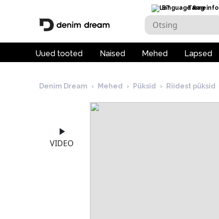
ET
Tarneinfo
Uued tooted
Naised
Mehed
Lapsed
Denim Dream
›
Mehed
›
Püksid
›
Riidest püksid
VIDEO