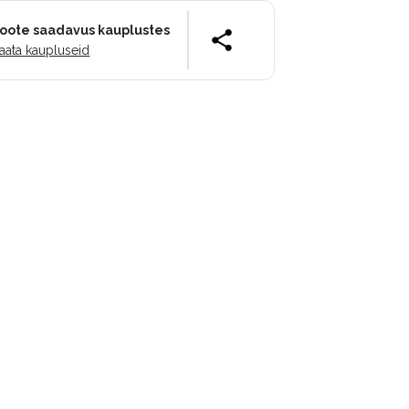
oote saadavus kauplustes
aata kaupluseid