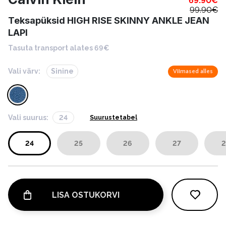
69.90
€
99.90
€
Teksapüksid HIGH RISE SKINNY ANKLE JEAN
LAPI
Tasuta transport alates 69€
Vali värv:
Sinine
Viimased alles
Vali suurus:
24
Suurustetabel
24
25
26
27
2
LISA OSTUKORVI