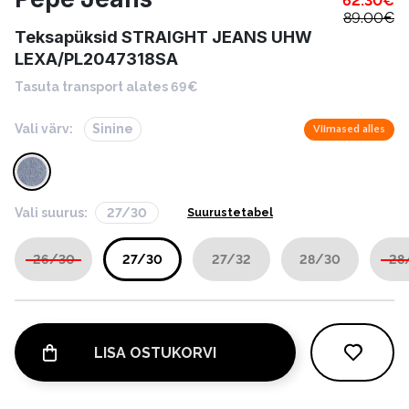
62.30
€
89.00
€
Teksapüksid STRAIGHT JEANS UHW
LEXA/PL2047318SA
Tasuta transport alates 69€
Vali värv:
Sinine
Viimased alles
Vali suurus:
27/30
Suurustetabel
26/30
27/30
27/32
28/30
28
LISA OSTUKORVI