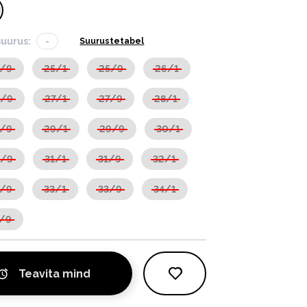
suurus:
-
Suurustetabel
4/9
25/1
25/9
26/1
6/9
27/1
27/9
28/1
8/9
29/1
29/9
30/1
0/9
31/1
31/9
32/1
2/9
33/1
33/9
34/1
/9
Teavita mind