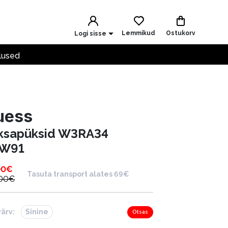
Lemmikud
Ostukorv
Logi sisse
lused
uess
ksapüksid W3RA34
W91
00
€
Tasuta transport alates 69€
.00
€
värv:
Sinine
Otsas