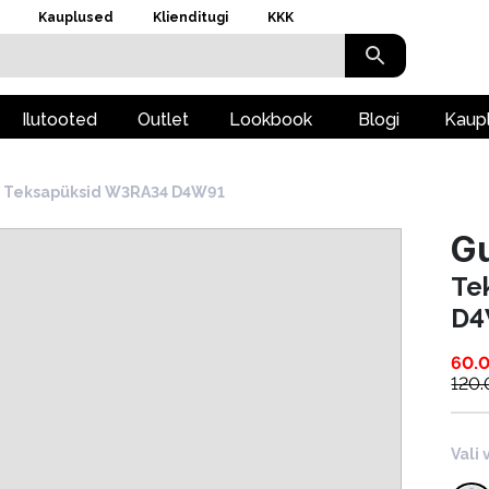
Kauplused
Klienditugi
KKK
Ilutooted
Outlet
Lookbook
Blogi
Kaup
Teksapüksid W3RA34 D4W91
G
Te
D4
60.
120
Vali 