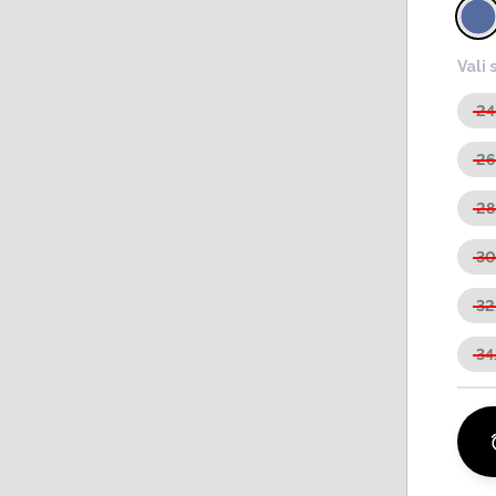
Vali 
2
2
2
3
3
34