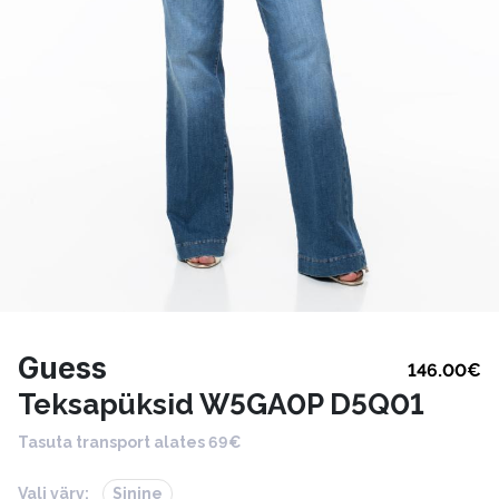
Guess
146.00
€
Teksapüksid W5GA0P D5Q01
Tasuta transport alates 69€
Vali värv:
Sinine