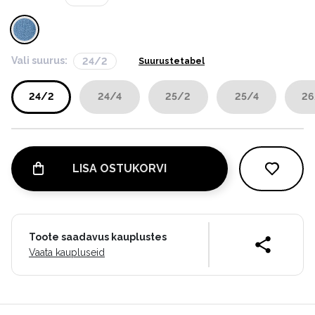
Vali suurus:
24/2
Suurustetabel
24/2
24/4
25/2
25/4
26
LISA OSTUKORVI
Toote saadavus kauplustes
Vaata kaupluseid