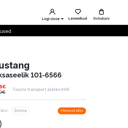
Lemmikud
Ostukorv
Logi sisse
lused
ustang
ksaseelik 101-6566
5
€
Tasuta transport alates 69€
9
€
värv:
Sinine
Viimased alles