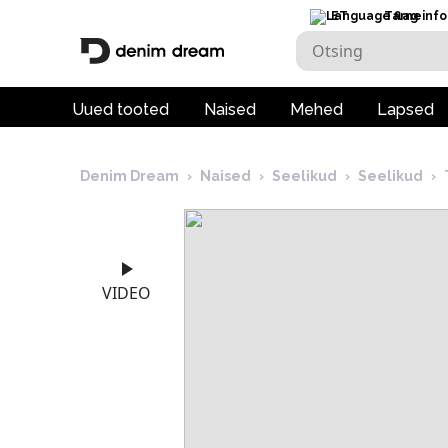
ET
Tarneinfo
Uued tooted
Naised
Mehed
Lapsed
Denim Dream
›
Naised
›
Seelikud
›
Seelikud
›
VIDEO