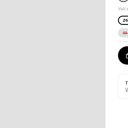
Vali 
2
31
T
V