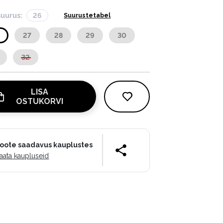
suurus:
26
Suurustetabel
6
27
28
29
30
32
LISA
OSTUKORVI
oote saadavus kauplustes
aata kaupluseid