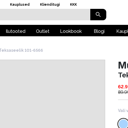
Kauplused
Klienditugi
KKK
Ilutooted
Outlet
Lookbook
Blogi
Kaup
Teksaseelik 101-6566
M
Te
62.9
89.9
Vali 