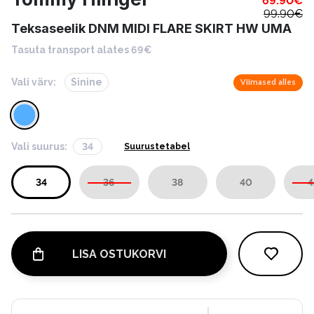
69.90
€
99.90
€
Teksaseelik DNM MIDI FLARE SKIRT HW UMA
Tasuta transport alates 69€
Vali värv:
Sinine
Viimased alles
Vali suurus:
34
Suurustetabel
34
36
38
40
4
LISA OSTUKORVI