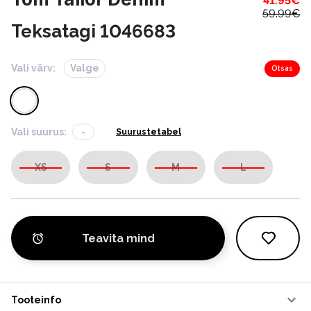
41.95
€
59.99
€
Teksatagi 1046683
Vali värv:
Valge
Otsas
Vali suurus:
-
Suurustetabel
XS
S
M
L
Teavita mind
Tooteinfo