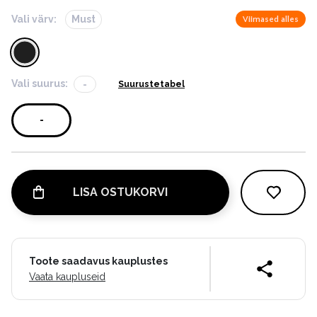
Vali värv:
Must
Viimased alles
Vali suurus:
-
Suurustetabel
-
LISA OSTUKORVI
Toote saadavus kauplustes
Vaata kaupluseid