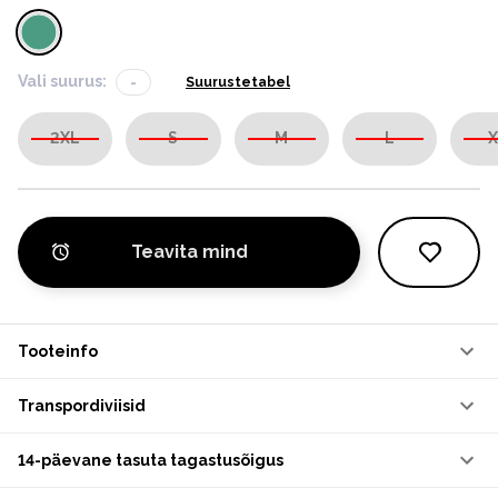
Vali suurus:
-
Suurustetabel
2XL
S
M
L
X
Teavita mind
Tooteinfo
Transpordiviisid
14-päevane tasuta tagastusõigus