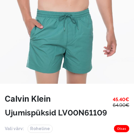
Calvin Klein
45.40
€
64.90
€
Ujumispüksid LV00N61109
Vali värv:
Roheline
Otsas