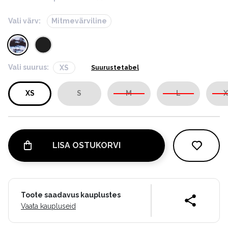
Vali värv:
Mitmevärviline
Vali suurus:
XS
Suurustetabel
XS
S
M
L
X
LISA OSTUKORVI
Toote saadavus kauplustes
Vaata kaupluseid