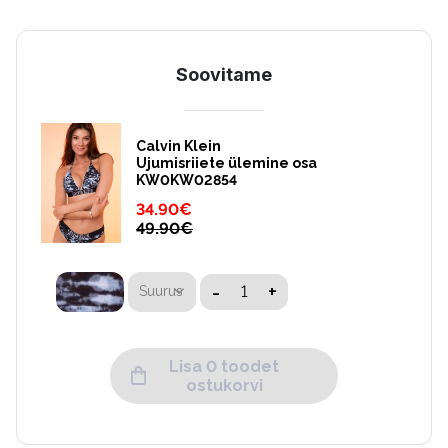
Soovitame
Calvin Klein
Ujumisriiete ülemine osa
KW0KW02854
34.90
€
49.90
€
-
+
Suurus
Lisa 0 toodet
ostukorvi