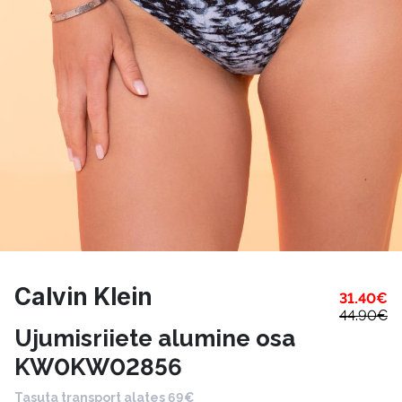
Calvin Klein
31.40
€
44.90
€
Ujumisriiete alumine osa
KW0KW02856
Tasuta transport alates 69€