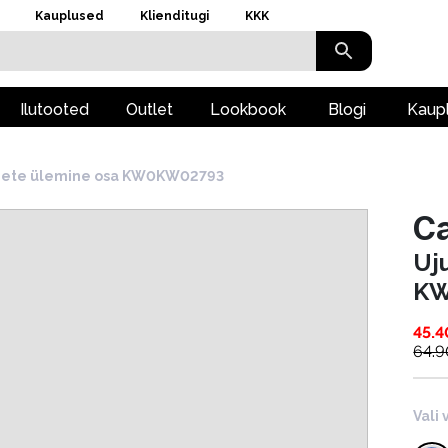
Kauplused
Klienditugi
KKK
Ilutooted
Outlet
Lookbook
Blogi
Kaup
iiete ülemine osa KW0KW02793
Ca
Uj
K
45.4
64.9
Vali 