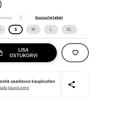
suurus:
S
Suurustetabel
S
S
M
L
XL
LISA
OSTUKORVI
oote saadavus kauplustes
aata kaupluseid