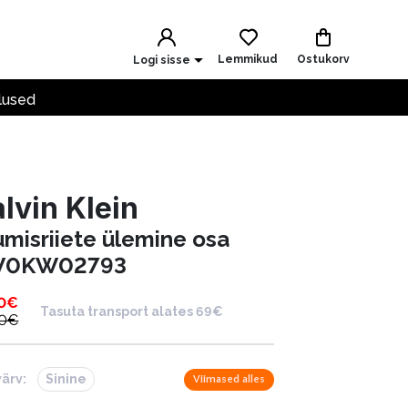
Lemmikud
Ostukorv
Logi sisse
lused
lvin Klein
umisriiete ülemine osa
W0KW02793
0
€
Tasuta transport alates 69€
0
€
värv:
Sinine
Viimased alles