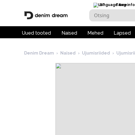
ET
Tarneinfo
Uued tooted
Naised
Mehed
Lapsed
Denim Dream
›
Naised
›
Ujumisriided
›
Ujumisr