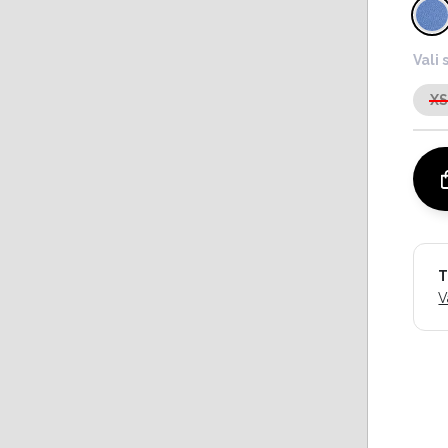
Vali 
X
T
V