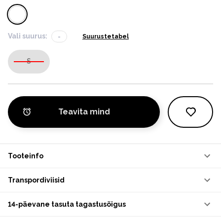
Vali suurus:
-
Suurustetabel
S
Teavita mind
Tooteinfo
Transpordiviisid
14-päevane tasuta tagastusõigus