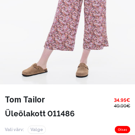
Tom Tailor
34.95
€
49.99
€
Üleõlakott 011486
Vali värv:
Valge
Otsas