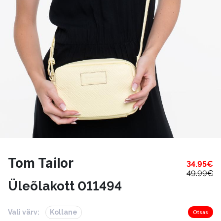
Tom Tailor
34.95
€
49.99
€
Üleõlakott 011494
Vali värv:
Kollane
Otsas