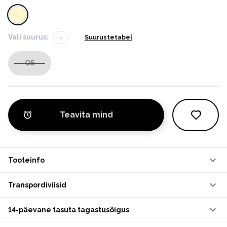
Vali suurus:
-
Suurustetabel
OS
Teavita mind
Tooteinfo
Transpordiviisid
14-päevane tasuta tagastusõigus