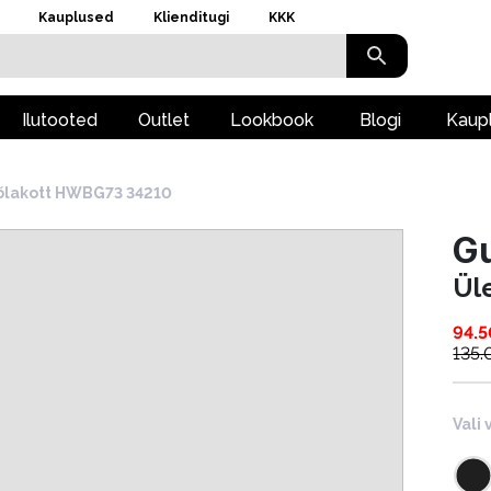
Kauplused
Klienditugi
KKK
Ilutooted
Outlet
Lookbook
Blogi
Kaup
õlakott HWBG73 34210
G
Ül
94.5
135.
Vali 