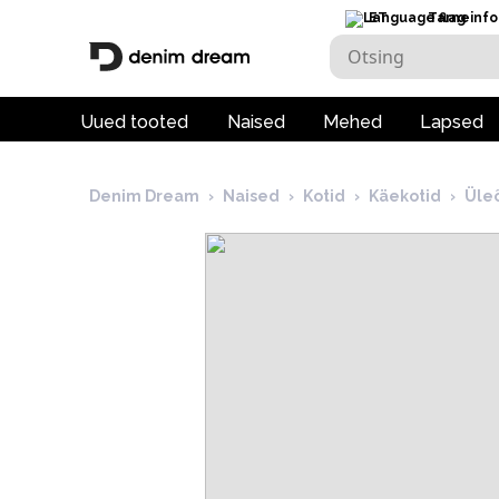
ET
Tarneinfo
Uued tooted
Naised
Mehed
Lapsed
Denim Dream
›
Naised
›
Kotid
›
Käekotid
›
Üle