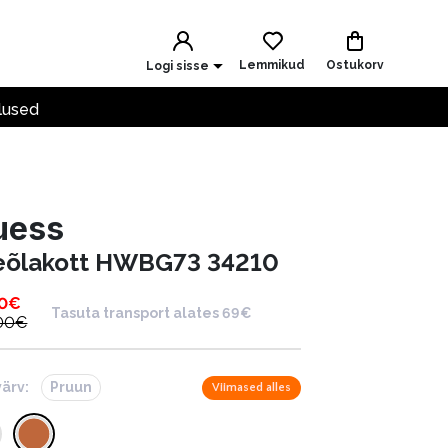
Lemmikud
Ostukorv
Logi sisse
lused
uess
eõlakott HWBG73 34210
0
€
Tasuta transport alates 69€
00
€
värv:
Pruun
Viimased alles