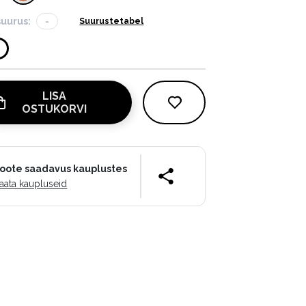
suurus:
-
Suurustetabel
LISA
OSTUKORVI
oote saadavus kauplustes
aata kaupluseid