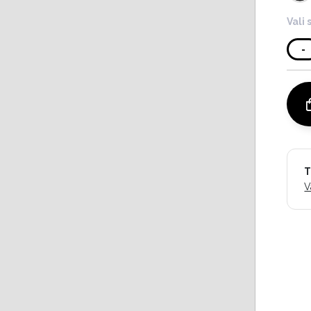
Vali 
-
T
V