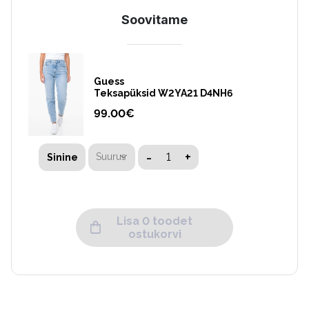
Soovitame
Guess
Teksapüksid W2YA21 D4NH6
99.00
€
-
+
Suurus
Sinine
Lisa 0 toodet
ostukorvi