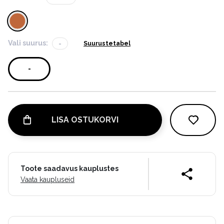
Vali suurus:
-
Suurustetabel
-
LISA OSTUKORVI
Toote saadavus kauplustes
Vaata kaupluseid