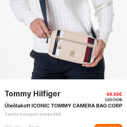
Tommy Hilfiger
69.95
€
139.90
€
Üleõlakott ICONIC TOMMY CAMERA BAG CORP
Tasuta transport alates 69€