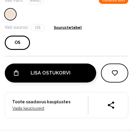
Vali värv:
Beež
Viimased alles
Vali suurus:
OS
Suurustetabel
OS
LISA OSTUKORVI
Toote saadavus kauplustes
Vaata kaupluseid