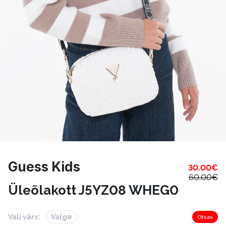
Guess Kids
30.00
€
60.00
€
Üleõlakott J5YZ08 WHEG0
Vali värv:
Valge
Otsas