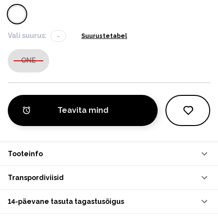
Vali suurus:
-
Suurustetabel
ONE
Teavita mind
Tooteinfo
Transpordiviisid
14-päevane tasuta tagastusõigus