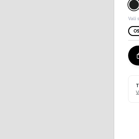
Vali 
O
T
V