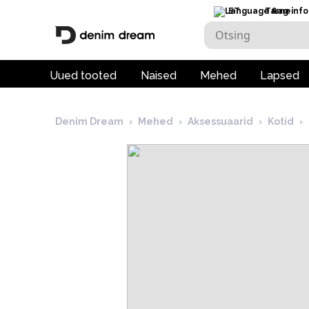
ET
Tarneinfo
Uued tooted
Naised
Mehed
Lapsed
Denim Dream
›
Mehed
›
Aksessuaarid
›
Kotid
›