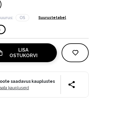
suurus:
OS
Suurustetabel
S
LISA
OSTUKORVI
oote saadavus kauplustes
aata kaupluseid