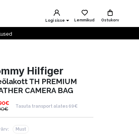
Lemmikud
Ostukorv
Logi sisse
lused
mmy Hilfiger
eõlakott TH PREMIUM
ATHER CAMERA BAG
.90
€
Tasuta transport alates 69€
90
€
värv:
Must