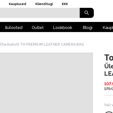
Kauplused
Klienditugi
KKK
Ilutooted
Outlet
Lookbook
Blogi
Kaup
Üleõlakott TH PREMIUM LEATHER CAMERA BAG
To
Ül
LE
107
179.
Vali 