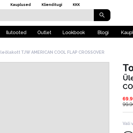
Kauplused
Klienditugi
KKK
Ilutooted
Outlet
Lookbook
Blogi
Kaup
leõlakott TJW AMERICAN COOL FLAP CROSSOVER
T
Ül
CO
69.
99.
Vali 