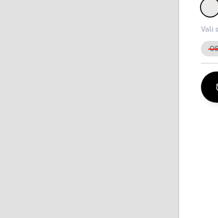
Vali 
O