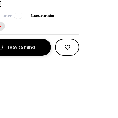
suurus:
-
Suurustetabel
S
Teavita mind