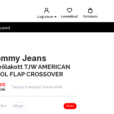
Lemmikud
Ostukorv
Logi sisse
lused
ommy Jeans
eõlakott TJW AMERICAN
OL FLAP CROSSOVER
90
€
Tasuta transport alates 69€
90
€
värv:
Valge
Otsas