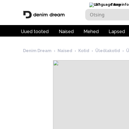
ET
Tarneinfo
Uued tooted
Naised
Mehed
Lapsed
Denim Dream
›
Naised
›
Kotid
›
Üleõlakotid
›
Ü