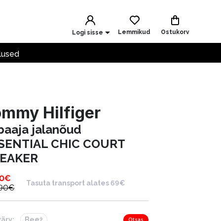
Lemmikud
Ostukorv
Logi sisse
lused
mmy Hilfiger
baaja jalanõud
SENTIAL CHIC COURT
EAKER
90
€
Tasuta transport alates 69€
.90
€
värv:
Beež
Otsas