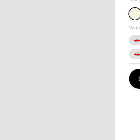
Vali 
37
42