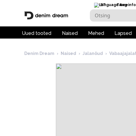
ET
Tarneinfo
Uued tooted
Naised
Mehed
Lapsed
Denim Dream
›
Naised
›
Jalanõud
›
Vabaajajala