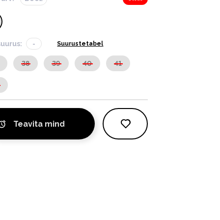
suurus:
-
Suurustetabel
38
39
40
41
Teavita mind