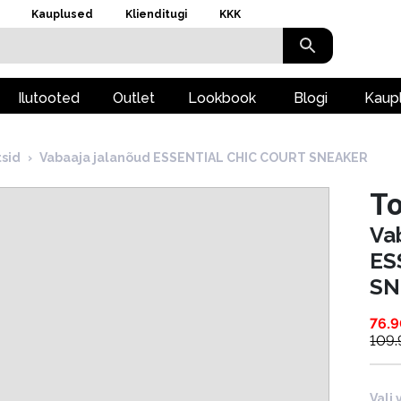
Kauplused
Klienditugi
KKK
Ilutooted
Outlet
Lookbook
Blogi
Kaup
tsid
›
Vabaaja jalanõud ESSENTIAL CHIC COURT SNEAKER
To
Va
ES
SN
76.
109
Vali 