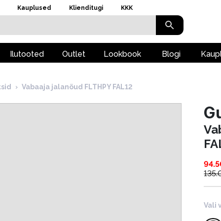
Kauplused
Klienditugi
KKK
Ilutooted
Outlet
Lookbook
Blogi
Kaup
tsid
›
Vabaaja jalanõud FLTHPY FAL12
G
Va
FA
94.5
135.
Vali 