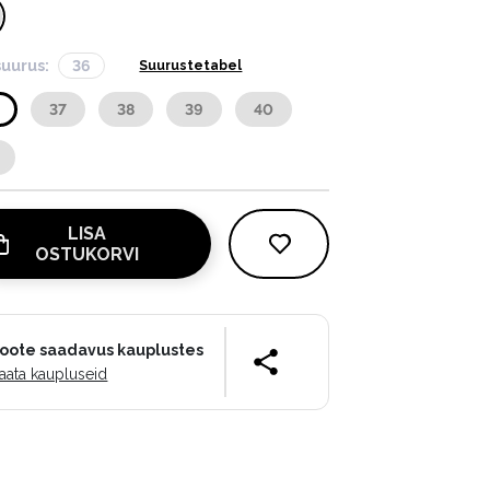
suurus:
36
Suurustetabel
37
38
39
40
LISA
OSTUKORVI
oote saadavus kauplustes
aata kaupluseid