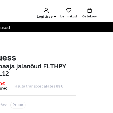
Lemmikud
Ostukorv
Logi sisse
lused
uess
baaja jalanõud FLTHPY
L12
0
€
Tasuta transport alates 69€
00
€
värv:
Pruun