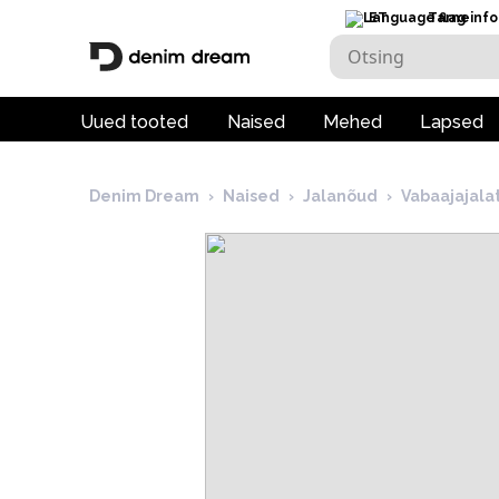
ET
Tarneinfo
Uued tooted
Naised
Mehed
Lapsed
Denim Dream
›
Naised
›
Jalanõud
›
Vabaajajala