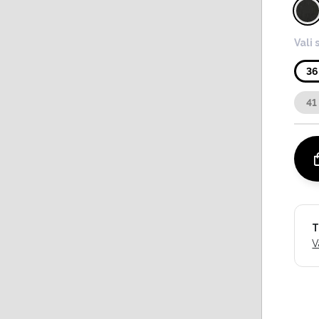
Vali 
36
41
T
V