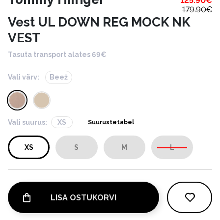
125.90
€
179.90
€
Vest UL DOWN REG MOCK NK
VEST
Tasuta transport alates 69€
Vali värv:
Beež
Vali suurus:
XS
Suurustetabel
XS
S
M
L
LISA OSTUKORVI