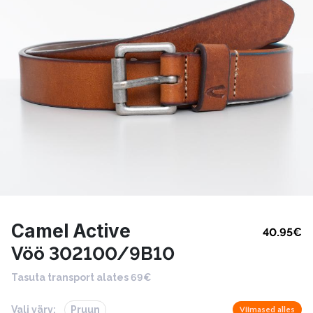
Camel Active
40.95
€
Vöö 302100/9B10
Tasuta transport alates 69€
Vali värv:
Pruun
Viimased alles