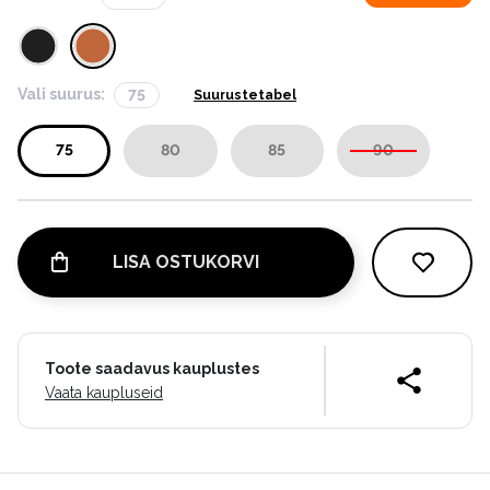
Vali suurus:
75
Suurustetabel
75
80
85
90
LISA OSTUKORVI
Toote saadavus kauplustes
Vaata kaupluseid